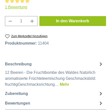
Durchschnittliche Bewertung von 5 von 5 Sternen
1 Bewertung
Produkt Anzahl: Gib den gewünschten Wert e
In den Warenkorb
Zum Merkzettel hinzufügen
Produktnummer:
11404
Beschreibung
12 Beeren - Die Fruchtbombe des Waldes Natürlich
aromatisierte Früchteteemischung Geschmacksbild:
fruchtigGeschmacksrichtung…
Mehr
Zubereitung
Bewertungen