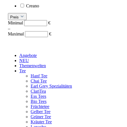
Creano
Preis
Minimal
€
–
Maximal
€
Angebote
NEU
Themenwelten
Tee
Hanf Tee
Chai Tee
Earl Grey Spezialitäten
ClariTea
Ess Tees
Bio Tees
Früchtetee
Gelber Tee
Grüner Tee
Kräuter Tee
Lapacho