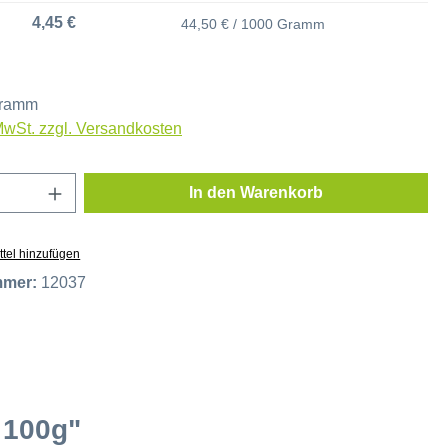
4,45 €
44,50 € / 1000 Gramm
Gramm
 MwSt. zzgl. Versandkosten
Anzahl: Gib den gewünschten Wert ein oder
In den Warenkorb
tel hinzufügen
mmer:
12037
 100g"