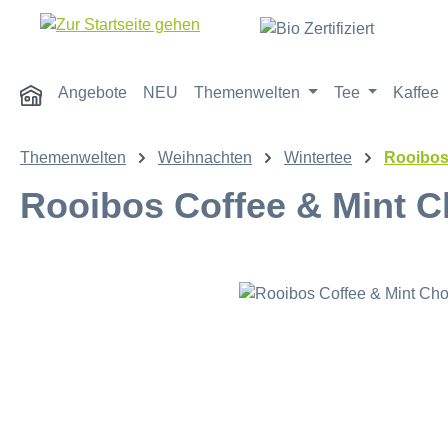
m Hauptinhalt springen
Zur Suche springen
Zur Hauptnavigation springen
Angebote
NEU
Themenwelten
Tee
Kaffee
Themenwelten
Weihnachten
Wintertee
Rooibos
Rooibos Coffee & Mint C
Bildergalerie überspringen