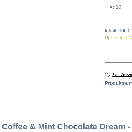
10
Ab
Inhalt:
100 
Preise inkl.
Produkt 
Zum Merkzet
Produktnu
 Coffee & Mint Chocolate Dream -