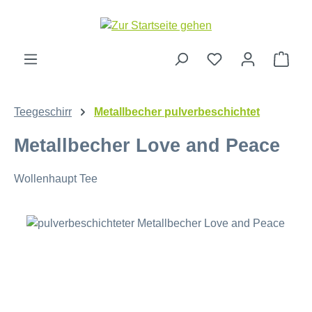
Zum Hauptinhalt springen
Ware
Teegeschirr
Metallbecher pulverbeschichtet
Metallbecher Love and Peace
Wollenhaupt Tee
Bildergalerie überspringen