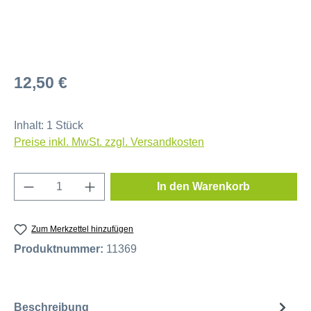
Regulärer Preis:
12,50 €
Inhalt:
1 Stück
Preise inkl. MwSt. zzgl. Versandkosten
Produkt Anzahl: Gib den gewünschten Wert e
In den Warenkorb
Zum Merkzettel hinzufügen
Produktnummer:
11369
Beschreibung