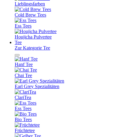
Lieblingsfarben
Cold Brew Tees
Ess Tees
Houjicha Pulvertee
Tee
Zur Kategorie Tee
Hanf Tee
Chai Tee
Earl Grey Spezialitäten
ClariTea
Ess Tees
Bio Tees
Früchtetee