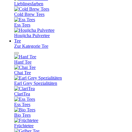
Lieblingsfarben
Cold Brew Tees
Ess Tees
Houjicha Pulvertee
Tee
Zur Kategorie Tee
Hanf Tee
Chai Tee
Earl Grey Spezialitäten
ClariTea
Ess Tees
Bio Tees
Früchtetee