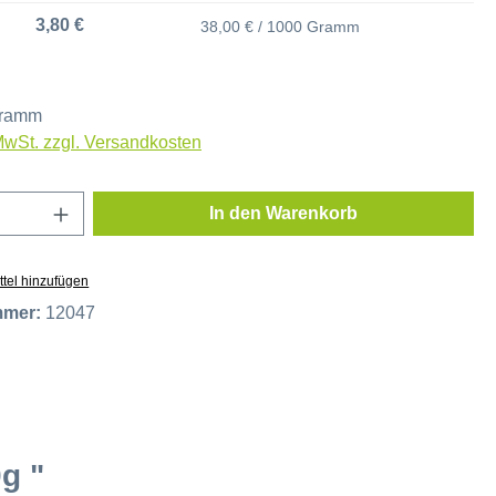
3,80 €
38,00 € / 1000 Gramm
Gramm
 MwSt. zzgl. Versandkosten
Anzahl: Gib den gewünschten Wert ein oder
In den Warenkorb
tel hinzufügen
mmer:
12047
g "