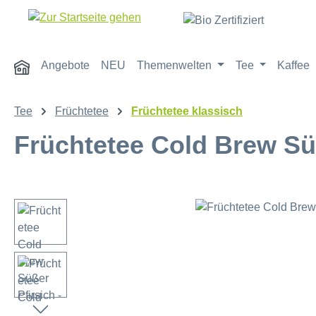
m Hauptinhalt springen
Zur Suche springen
Zur Hauptnavigation springen
Angebote
NEU
Themenwelten
Tee
Kaffee
Tee
Früchtetee
Früchtetee klassisch
Früchtetee Cold Brew Süß
Bildergalerie überspringen