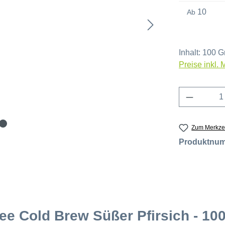
10
Ab
Inhalt:
100 
Preise inkl.
Produkt 
Zum Merkzet
Produktnu
ee Cold Brew Süßer Pfirsich - 100