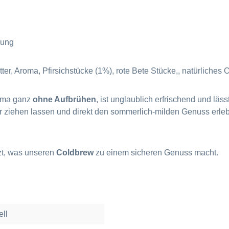
dung
ter, Aroma, Pfirsichstücke (1%), rote Bete Stücke,, natürliche
roma ganz
ohne Aufbrühen
, ist unglaublich erfrischend und läs
r ziehen lassen und direkt den sommerlich-milden Genuss erle
tzt, was unseren
Coldbrew
zu einem sicheren Genuss macht.
ell